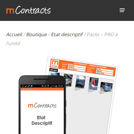
Accueil
/
Boutique
/
Etat descriptif
/ Packs – PRO à
l’unité