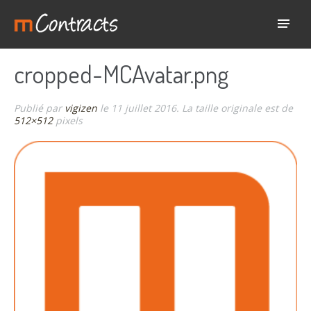
cropped-MCAvatar.png
Publié par
vigizen
le
11 juillet 2016
. La taille originale est de
512×512
pixels