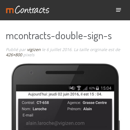
mcontracts-double-sign-s
Publié par
vigizen
le
6 juillet 2016
. La taille originale est de
426×800
pixels