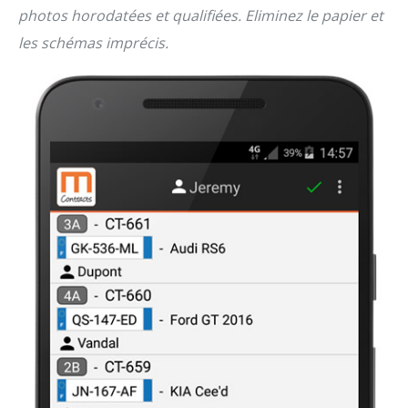
photos horodatées et qualifiées. Eliminez le papier et
les schémas imprécis.