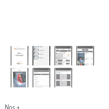
véritable atout pour la relation client
Gagner du temps en évitant les
doubles saisies
Nos +