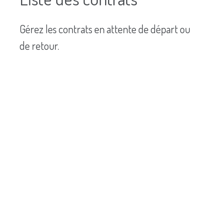
Gérez les contrats en attente de départ ou
de retour.
Eviter les contentieux grâce à la
photo expertise
Facturer les dommages au plus
juste
Rassurer votre client grâce à un état
descriptif précis et sans surprise
Opter pour le 100 % numérique,