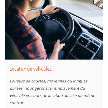
Location de véhicules
Loueurs de courtes, moyennes ou longues
durées, nous gérons le remplacement du
m
C
o
n
t
r
a
c
t
s
véhicule en cours de location au sein du même
contrat.